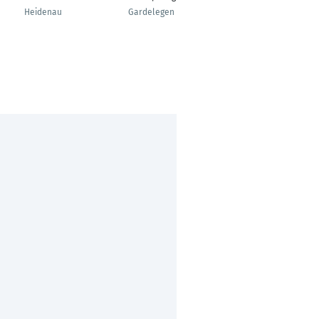
Aufstellungsleiterin
Heidenau
Gardelegen
Münchendorf und 3.
Bezirk Wien