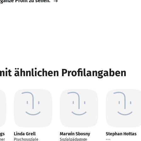
 ganze Profil zu sehen.
mit ähnlichen Profilangaben
ngs
Linda Grell
Marwin Sbosny
Stephan Hottas
her
Psychosoziale
Sozialpädagoge
---