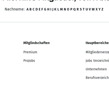
Nachname:
A
B
C
D
E
F
G
H
I
J
K
L
M
N
O
P
Q
R
S
T
U
V
W
X
Y
Z
Mitgliedschaften
Hauptbereiche
Premium
Mitgliederverz
ProJobs
Jobs Verzeichn
Unternehmen
Berufsverzeich