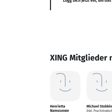
Logg Dich jetzt ein, um das
XING Mitglieder 
Henrietta
Michael Stubbi
Namusonge
Dipl. Psychologisc