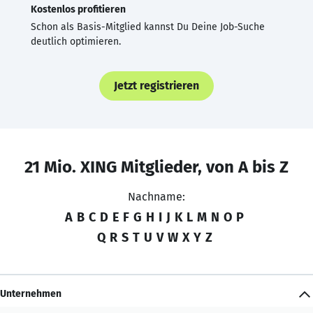
Kostenlos profitieren
Schon als Basis-Mitglied kannst Du Deine Job-Suche
deutlich optimieren.
Jetzt registrieren
21 Mio. XING Mitglieder, von A bis Z
Nachname:
A
B
C
D
E
F
G
H
I
J
K
L
M
N
O
P
Q
R
S
T
U
V
W
X
Y
Z
Unternehmen