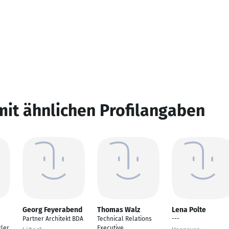
mit ähnlichen Profilangaben
Georg Feyerabend
Thomas Walz
Lena Polte
Partner Architekt BDA
Technical Relations
---
ler
Executive