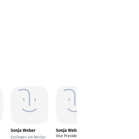
Sonja Weber
Sonja Weber
Sonja Weber
Vice President
kaufm
Esslingen am Neckar