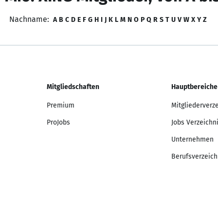
Nachname:
A
B
C
D
E
F
G
H
I
J
K
L
M
N
O
P
Q
R
S
T
U
V
W
X
Y
Z
Mitgliedschaften
Hauptbereiche
Premium
Mitgliederverz
ProJobs
Jobs Verzeichn
Unternehmen
Berufsverzeich