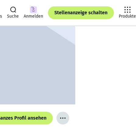
Stellenanzeige schalten
ts
Suche
Anmelden
Produkte
anzes Profil ansehen