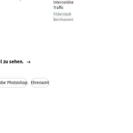
Intercontinental
Freiburg
Traffic
Filderstadt
Bernhausen
il zu sehen.
obe Photoshop
Ehrenamt