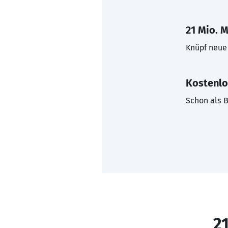
21 Mio. M
Knüpf neue 
Kostenlo
Schon als B
21