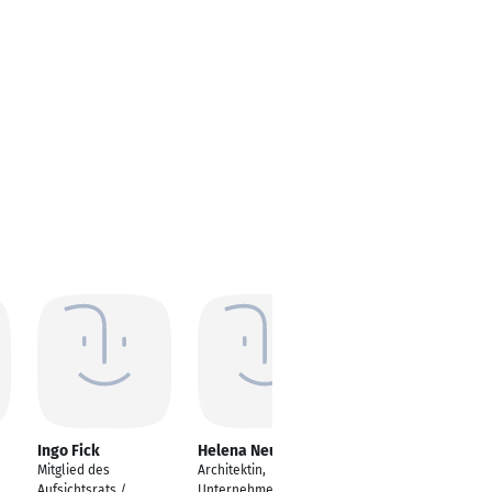
Ingo Fick
Helena Neumann
Mayara Amboni
Mitglied des
Architektin,
Architekt und
Aufsichtsrats /
Unternehmensführun
Urbanist