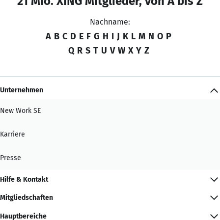
21 Mio. XING Mitglieder, von A bis Z
Nachname:
A
B
C
D
E
F
G
H
I
J
K
L
M
N
O
P
Q
R
S
T
U
V
W
X
Y
Z
Unternehmen
New Work SE
Karriere
Presse
Hilfe & Kontakt
Mitgliedschaften
Hauptbereiche