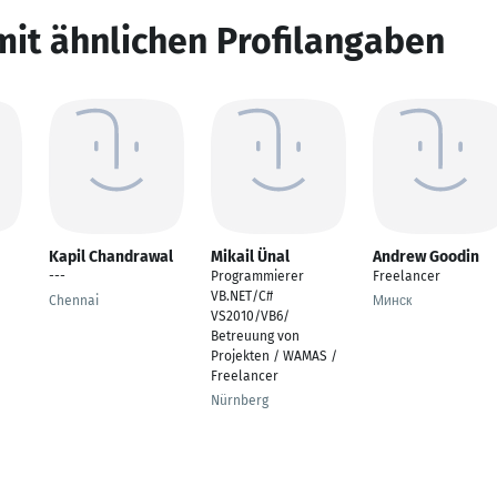
mit ähnlichen Profilangaben
Kapil Chandrawal
Mikail Ünal
Andrew Goodin
---
Programmierer
Freelancer
VB.NET/C#
Chennai
Минск
VS2010/VB6/
Betreuung von
Projekten / WAMAS /
Freelancer
Nürnberg