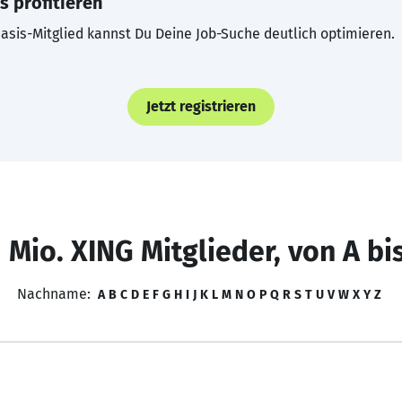
s profitieren
asis-Mitglied kannst Du Deine Job-Suche deutlich optimieren.
Jetzt registrieren
 Mio. XING Mitglieder, von A bi
Nachname:
A
B
C
D
E
F
G
H
I
J
K
L
M
N
O
P
Q
R
S
T
U
V
W
X
Y
Z