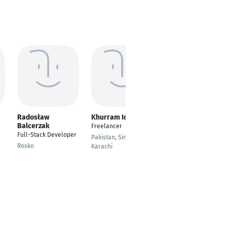
Radosław
Khurram Iqbal
فهد الجغامي
Balcerzak
Freelancer
---
Full-Stack Developer
Pakistan, Sindh,
Sharjah
Rosko
Karachi