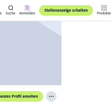
Stellenanzeige schalten
ts
Suche
Anmelden
Produkte
anzes Profil ansehen