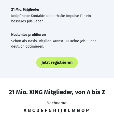
21 Mio. Mitglieder
Knüpf neue Kontakte und erhalte Impulse für ein
besseres Job-Leben.
Kostenlos profitieren
Schon als Basis-Mitglied kannst Du Deine Job-Suche
deutlich optimieren.
Jetzt registrieren
21 Mio. XING Mitglieder, von A bis Z
Nachname:
A
B
C
D
E
F
G
H
I
J
K
L
M
N
O
P