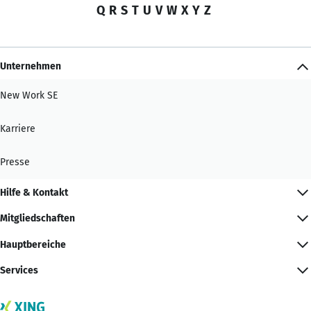
Q
R
S
T
U
V
W
X
Y
Z
Unternehmen
New Work SE
Karriere
Presse
Hilfe & Kontakt
Mitgliedschaften
Hauptbereiche
Services