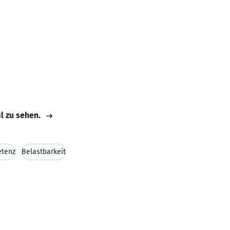
il zu sehen.
etenz
Belastbarkeit