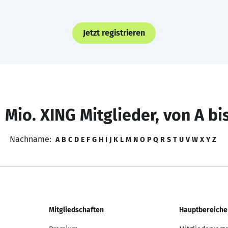
Jetzt registrieren
 Mio. XING Mitglieder, von A bi
Nachname:
A
B
C
D
E
F
G
H
I
J
K
L
M
N
O
P
Q
R
S
T
U
V
W
X
Y
Z
Mitgliedschaften
Hauptbereiche