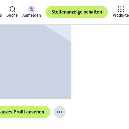
Stellenanzeige schalten
ts
Suche
Anmelden
Produkte
anzes Profil ansehen