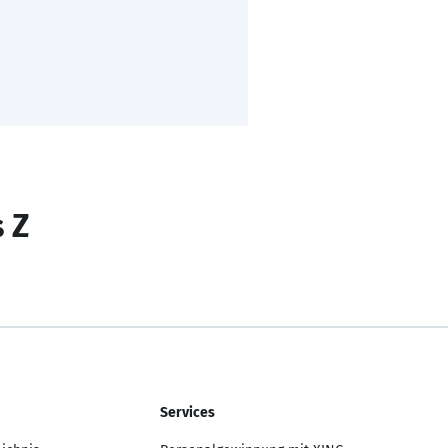
s Z
Services