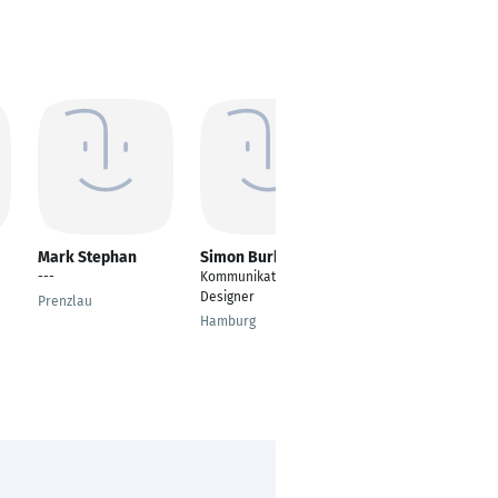
Mark Stephan
Simon Burks
Laura Biermann
---
Kommunikations-
Personaldisponentin
Designer
Prenzlau
Zürich
Hamburg