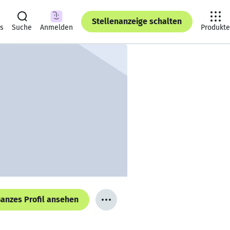
Stellenanzeige schalten
ts
Suche
Anmelden
Produkte
anzes Profil ansehen