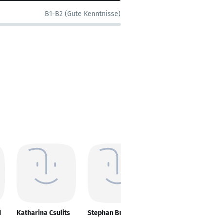
B1-B2 (Gute Kenntnisse)
d
Katharina Csulits
Stephan Butz
Laura Giebner