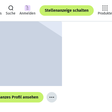
Stellenanzeige schalten
ts
Suche
Anmelden
Produkte
anzes Profil ansehen