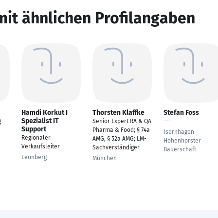
mit ähnlichen Profilangaben
Hamdi Korkut I
Thorsten Klaffke
Stefan Foss
Spezialist IT
g
Senior Expert RA & QA
---
Support
Pharma & Food; § 74a
Isernhagen
Regionaler
AMG, § 52a AMG; LM-
Hohenhorster
Verkaufsleiter
Sachverständiger
Bauerschaft
Leonberg
München