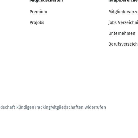
Mitgliedschaften
Hauptbereiche
Premium
Mitgliederverz
ProJobs
Jobs Verzeichn
Unternehmen
Berufsverzeich
edschaft kündigen
Tracking
Mitgliedschaften widerrufen