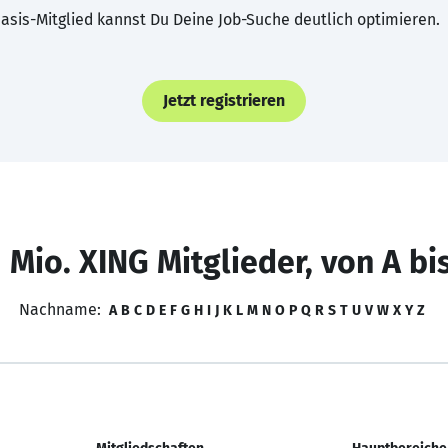
asis-Mitglied kannst Du Deine Job-Suche deutlich optimieren.
Jetzt registrieren
 Mio. XING Mitglieder, von A bi
Nachname:
A
B
C
D
E
F
G
H
I
J
K
L
M
N
O
P
Q
R
S
T
U
V
W
X
Y
Z