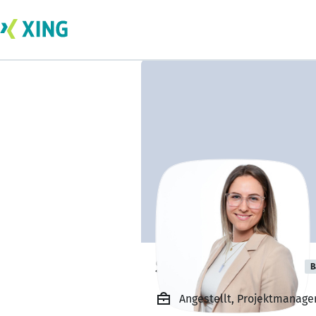
Sophie Freiwald
B
Angestellt, Projektmanage