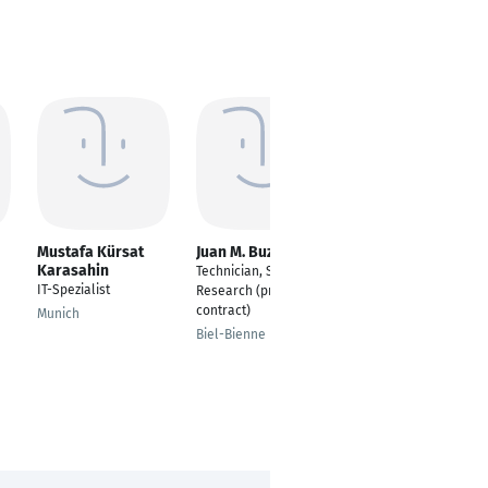
Mustafa Kürsat
Juan M. Buzón
Daniel Dominguez
Karasahin
Technician, Scientific
---
IT-Spezialist
Research (project
Freudenstadt
contract)
Munich
Biel-Bienne