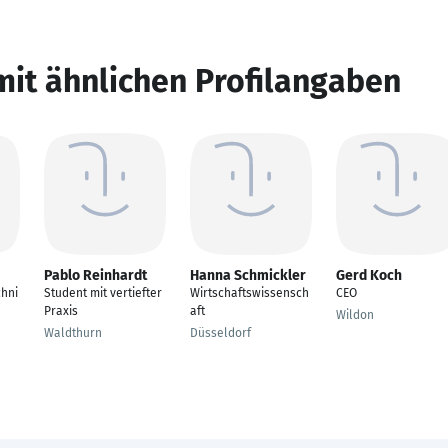
mit ähnlichen Profilangaben
Pablo Reinhardt
Hanna Schmickler
Gerd Koch
hni
Student mit vertiefter
Wirtschaftswissensch
CEO
Praxis
aft
Wildon
Waldthurn
Düsseldorf