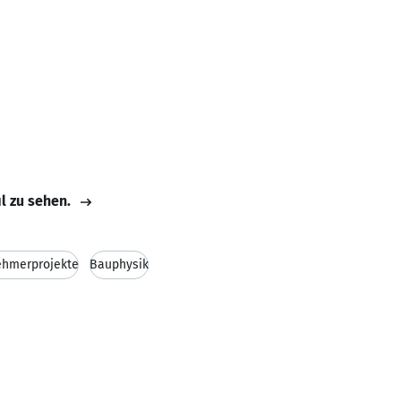
il zu sehen.
ehmerprojekte
Bauphysik