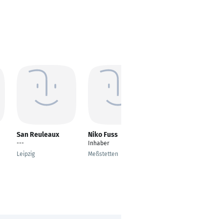
San Reuleaux
Niko Fuss
Jan Malte
Saborowski
---
Inhaber
Principal Recruitment
Leipzig
Meßstetten
Consultant
Düsseldorf