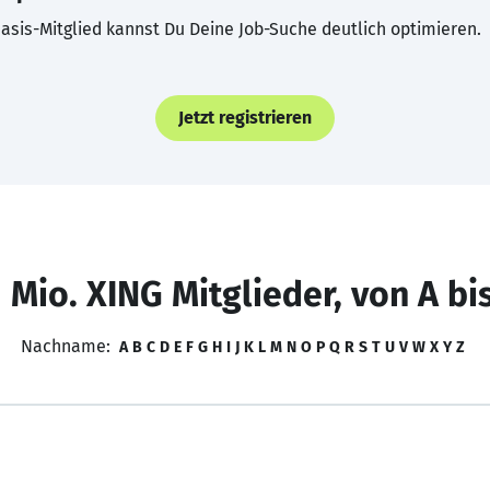
asis-Mitglied kannst Du Deine Job-Suche deutlich optimieren.
Jetzt registrieren
 Mio. XING Mitglieder, von A bi
Nachname:
A
B
C
D
E
F
G
H
I
J
K
L
M
N
O
P
Q
R
S
T
U
V
W
X
Y
Z