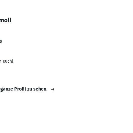
moll
18
m Kuchl
 ganze Profil zu sehen.