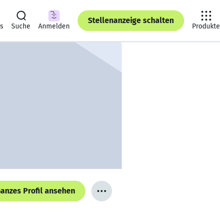
Stellenanzeige schalten
ts
Suche
Anmelden
Produkte
anzes Profil ansehen