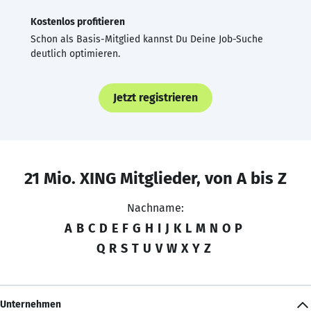
Kostenlos profitieren
Schon als Basis-Mitglied kannst Du Deine Job-Suche
deutlich optimieren.
Jetzt registrieren
21 Mio. XING Mitglieder, von A bis Z
Nachname:
A
B
C
D
E
F
G
H
I
J
K
L
M
N
O
P
Q
R
S
T
U
V
W
X
Y
Z
Unternehmen