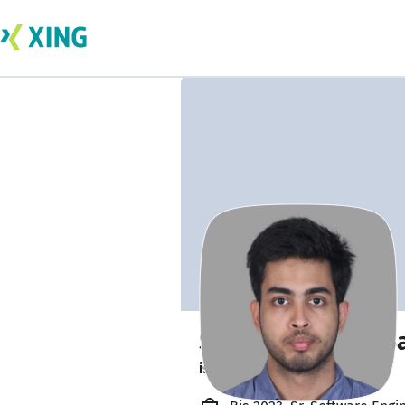
Soumya Ranjan S
is out learning. 🎓