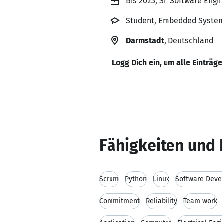
Bis 2023, Sr. Software Engi
Student, Embedded System 
Darmstadt
, Deutschland
Logg Dich ein, um alle Einträg
Fähigkeiten und 
Scrum
Python
Linux
Software Dev
Commitment
Reliability
Team work