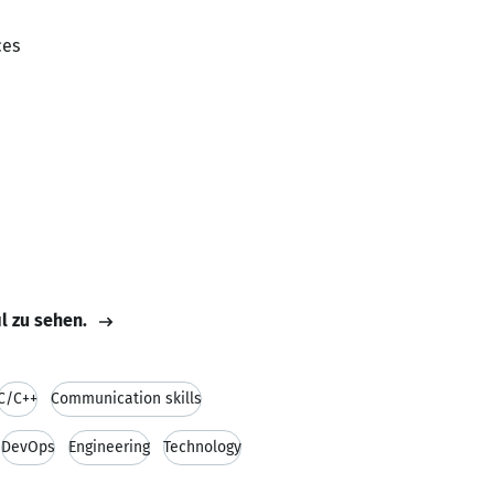
ces
il zu sehen.
C/C++
Communication skills
DevOps
Engineering
Technology