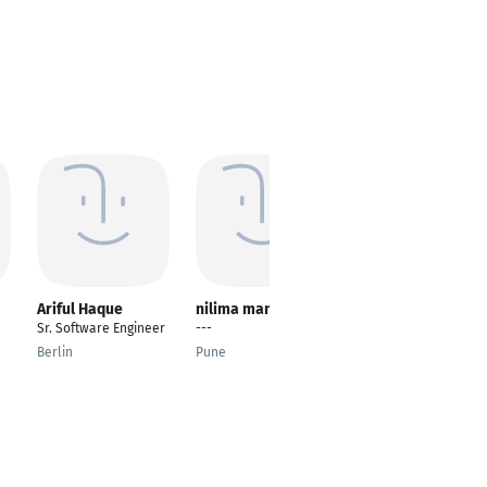
Ariful Haque
nilima mandhare
Fran Serrano
Sr. Software Engineer
---
Sr. Software Engineer
Berlin
Pune
Valencia