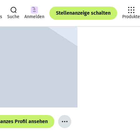
Stellenanzeige schalten
ts
Suche
Anmelden
Produkte
anzes Profil ansehen