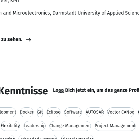
neer, KPIT
and Microelectronics, Darmstadt University of Applied Scien
e zu sehen.
Kenntnisse
Logg Dich jetzt ein, um das ganze Prof
elopment
Docker
Git
Eclipse
Software
AUTOSAR
Vector CANoe
Flexibility
Leadership
Change Management
Project Management