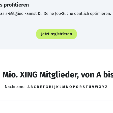
s profitieren
asis-Mitglied kannst Du Deine Job-Suche deutlich optimieren.
Jetzt registrieren
 Mio. XING Mitglieder, von A bi
Nachname:
A
B
C
D
E
F
G
H
I
J
K
L
M
N
O
P
Q
R
S
T
U
V
W
X
Y
Z