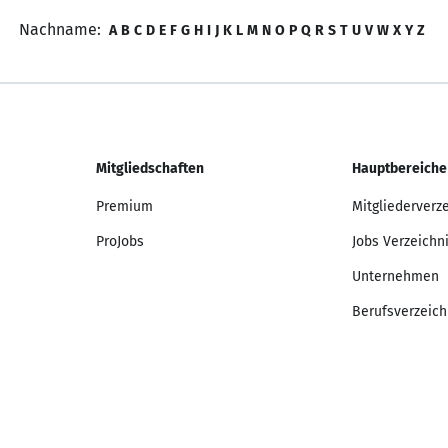
Nachname:
A
B
C
D
E
F
G
H
I
J
K
L
M
N
O
P
Q
R
S
T
U
V
W
X
Y
Z
Mitgliedschaften
Hauptbereiche
Premium
Mitgliederverz
ProJobs
Jobs Verzeichn
Unternehmen
Berufsverzeich