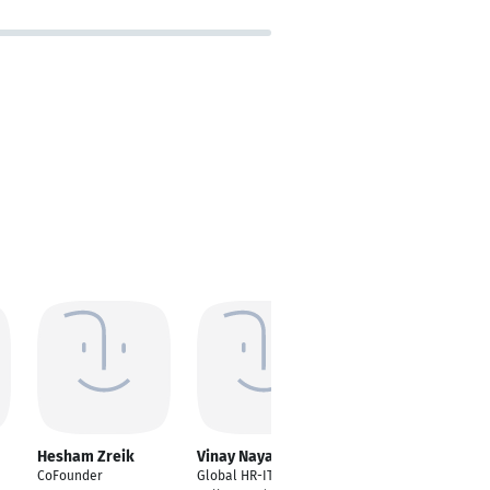
Hesham Zreik
Vinay Nayak
Felix Jäger
CoFounder
Global HR-IT Project,
Product owner