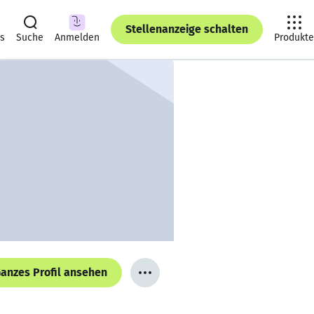
Stellenanzeige schalten
ts
Suche
Anmelden
Produkte
anzes Profil ansehen