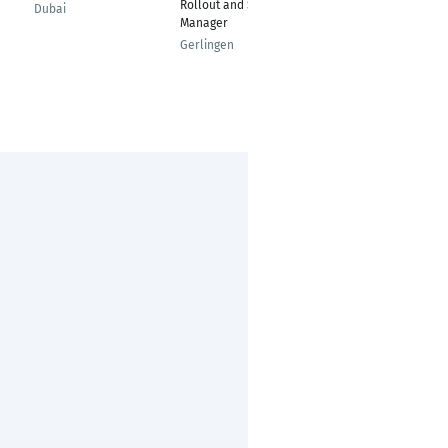
Rollout and Support
Procurement tools &
Dubai
Manager
documents
Gerlingen
Berlin