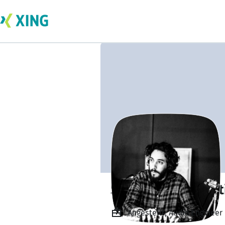
Spyros Roumeliot
Angestellt, Audio Engineer