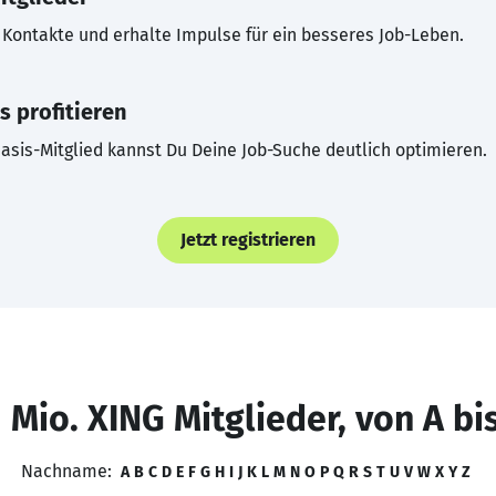
Kontakte und erhalte Impulse für ein besseres Job-Leben.
s profitieren
asis-Mitglied kannst Du Deine Job-Suche deutlich optimieren.
Jetzt registrieren
 Mio. XING Mitglieder, von A bi
Nachname:
A
B
C
D
E
F
G
H
I
J
K
L
M
N
O
P
Q
R
S
T
U
V
W
X
Y
Z