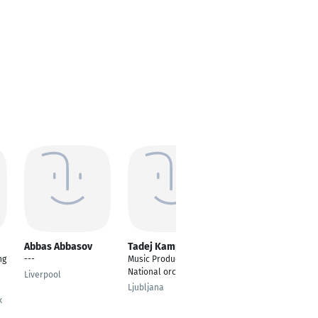
Abbas Abbasov
Tadej Kampl
Gabriel Gallardo
Alarcon
ng
---
Music Producer
---
National orchestra
Liverpool
Berlin
Ljubljana
k