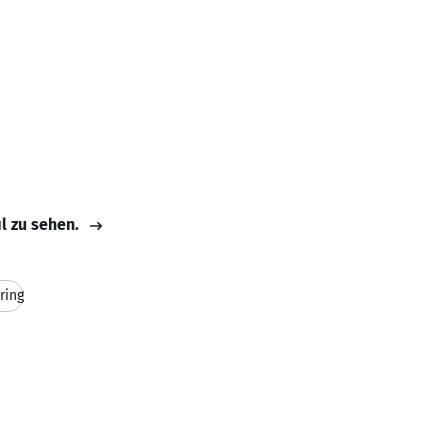
il zu sehen.
ring