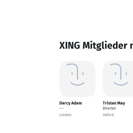
XING Mitglieder 
Darcy Adam
Tristan May
---
Director
London
Oxford