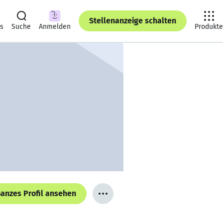
Stellenanzeige schalten
ts
Suche
Anmelden
Produkte
anzes Profil ansehen