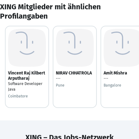
XING Mitglieder mit ähnlichen
Profilangaben
Vincent Raj Kilbert
NIRAV CHHATROLA
Amit Mishra
Arputharaj
---
---
Software Developer
Pune
Bangalore
Java
Coimbatore
XING – Das Jobs-Netzwerk