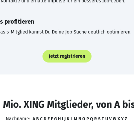
Kontakte und erhalte Impulse für ein besseres Job-Leben.
s profitieren
asis-Mitglied kannst Du Deine Job-Suche deutlich optimieren.
Jetzt registrieren
 Mio. XING Mitglieder, von A bi
Nachname:
A
B
C
D
E
F
G
H
I
J
K
L
M
N
O
P
Q
R
S
T
U
V
W
X
Y
Z