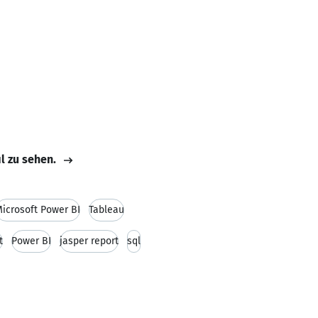
il zu sehen.
icrosoft Power BI
Tableau
t
Power BI
jasper report
sql