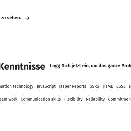
e zu sehen.
Kenntnisse
Logg Dich jetzt ein, um das ganze Prof
mation technology
JavaScript
Jasper Reports
SSRS
HTML
CSS3
M
eam work
Communication skills
Flexibility
Reliability
Commitmen