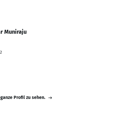
r Muniraju
22
 ganze Profil zu sehen.