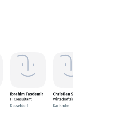
Ibrahim Tasdemir
Christian Steiner
Pablo Vaamonde
Ferreira
IT Consultant
Wirtschaftsinformatik
Senior BI-Specialist
Düsseldorf
Karlsruhe
(DWH Engineering &
Reporting)
Frankfurt am Main