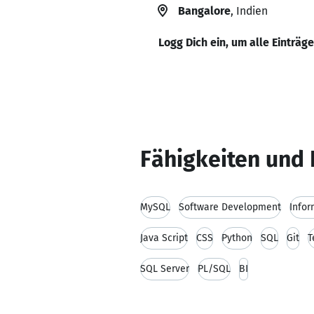
Bangalore
, Indien
Logg Dich ein, um alle Einträg
Fähigkeiten und 
MySQL
Software Development
Infor
Java Script
CSS
Python
SQL
Git
T
SQL Server
PL/SQL
BI