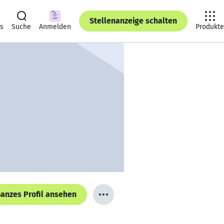
Stellenanzeige schalten
ts
Suche
Anmelden
Produkte
anzes Profil ansehen