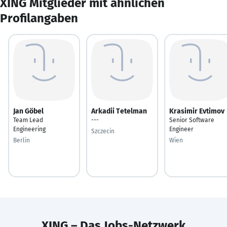
XING Mitglieder mit ähnlichen
Profilangaben
Jan Göbel
Arkadii Tetelman
Krasimir Evtimov
Team Lead
---
Senior Software
Engineering
Engineer
Szczecin
Berlin
Wien
XING – Das Jobs-Netzwerk