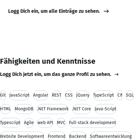
Logg Dich ein, um alle Einträge zu sehen.
Fähigkeiten und Kenntnisse
Logg Dich jetzt ein, um das ganze Profil zu sehen.
Git
JavaScript
Angular
REST
CSS
jQuery
TypeScript
C#
SQL
HTML
MongoDB
.NET Framework
.NET Core
Java-Script
Typescript
Agile
web API
MVC
Full-stack development
Website Development
Frontend
Backend
Softwareentwicklung