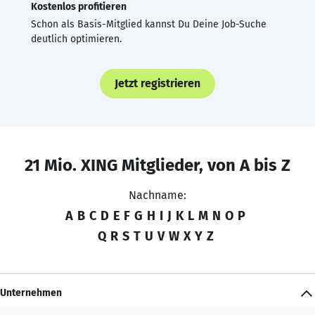
Kostenlos profitieren
Schon als Basis-Mitglied kannst Du Deine Job-Suche
deutlich optimieren.
Jetzt registrieren
21 Mio. XING Mitglieder, von A bis Z
Nachname:
A
B
C
D
E
F
G
H
I
J
K
L
M
N
O
P
Q
R
S
T
U
V
W
X
Y
Z
Unternehmen