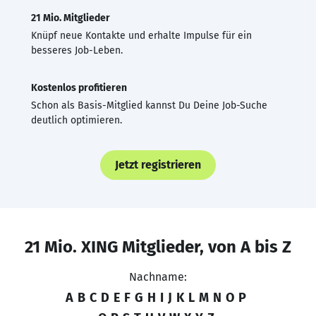
21 Mio. Mitglieder
Knüpf neue Kontakte und erhalte Impulse für ein
besseres Job-Leben.
Kostenlos profitieren
Schon als Basis-Mitglied kannst Du Deine Job-Suche
deutlich optimieren.
Jetzt registrieren
21 Mio. XING Mitglieder, von A bis Z
Nachname:
A
B
C
D
E
F
G
H
I
J
K
L
M
N
O
P