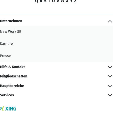
Q
R
S
T
U
V
W
X
Y
Z
Unternehmen
New Work SE
Karriere
Presse
Hilfe & Kontakt
Mitgliedschaften
Hauptbereiche
Services