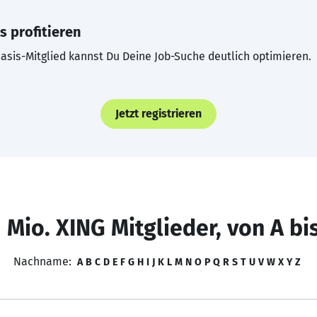
s profitieren
asis-Mitglied kannst Du Deine Job-Suche deutlich optimieren.
Jetzt registrieren
 Mio. XING Mitglieder, von A bi
Nachname:
A
B
C
D
E
F
G
H
I
J
K
L
M
N
O
P
Q
R
S
T
U
V
W
X
Y
Z