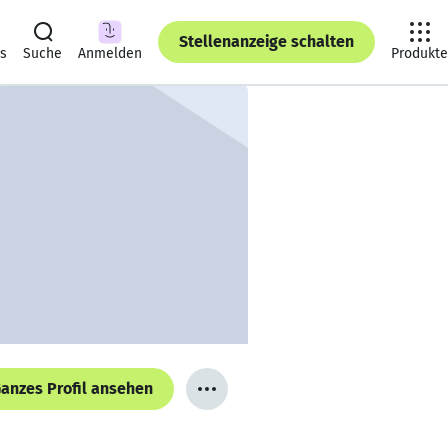
Stellenanzeige schalten
ts
Suche
Anmelden
Produkte
anzes Profil ansehen