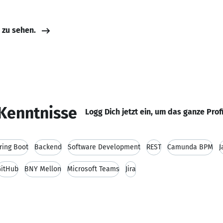
e zu sehen.
Kenntnisse
Logg Dich jetzt ein, um das ganze Prof
ring Boot
Backend
Software Development
REST
Camunda BPM
J
GitHub
BNY Mellon
Microsoft Teams
Jira