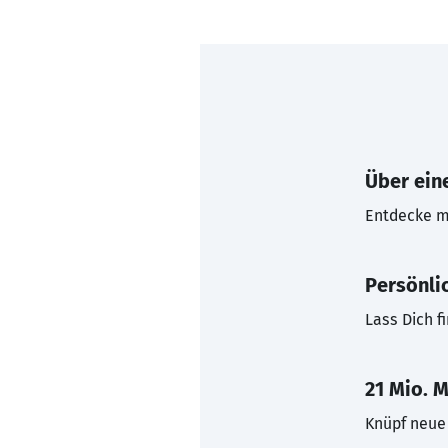
Über eine
Entdecke mi
Persönli
Lass Dich f
21 Mio. M
Knüpf neue 