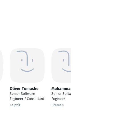
Oliver Tomaske
Muhammad Babar
sai bhargava gudi
Senior Software
Senior Software
---
e
Engineer / Consultant
Engineer
Bangalore
Leipzig
Bremen