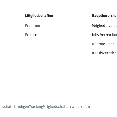
Mitgliedschaften
Hauptbereiche
Premium
Mitgliederverz
ProJobs
Jobs Verzeichn
Unternehmen
Berufsverzeich
edschaft kündigen
Tracking
Mitgliedschaften widerrufen