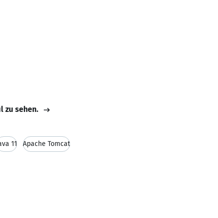
il zu sehen.
ava 11
Apache Tomcat