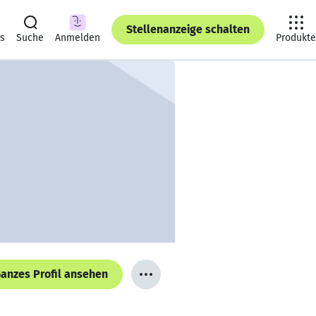
Stellenanzeige schalten
ts
Suche
Anmelden
Produkte
anzes Profil ansehen