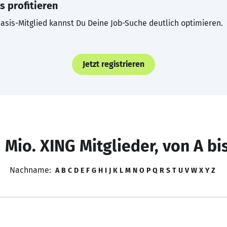
s profitieren
asis-Mitglied kannst Du Deine Job-Suche deutlich optimieren.
Jetzt registrieren
 Mio. XING Mitglieder, von A bi
Nachname:
A
B
C
D
E
F
G
H
I
J
K
L
M
N
O
P
Q
R
S
T
U
V
W
X
Y
Z