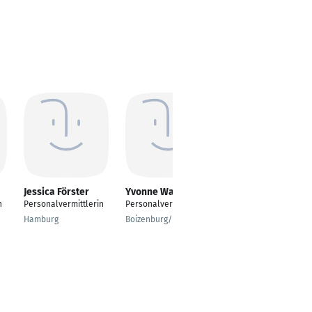
Jessica Förster
Yvonne Wagner
Corinna Winter
n
Personalvermittlerin
Personalvermittlerin
Personalvermittlerin
Hamburg
Boizenburg/Elbe
Munich