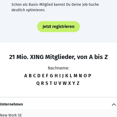
Schon als Basis-Mitglied kannst Du Deine Job-Suche
deutlich optimieren.
Jetzt registrieren
21 Mio. XING Mitglieder, von A bis Z
Nachname:
A
B
C
D
E
F
G
H
I
J
K
L
M
N
O
P
Q
R
S
T
U
V
W
X
Y
Z
Unternehmen
New Work SE