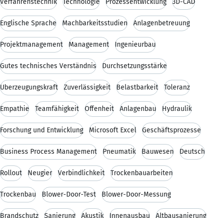
Verfahrenstechnik
Technologie
Prozessentwicklung
3D-CAD
Englische Sprache
Machbarkeitsstudien
Anlagenbetreuung
Projektmanagement
Management
Ingenieurbau
Gutes technisches Verständnis
Durchsetzungsstärke
Überzeugungskraft
Zuverlässigkeit
Belastbarkeit
Toleranz
Empathie
Teamfähigkeit
Offenheit
Anlagenbau
Hydraulik
Forschung und Entwicklung
Microsoft Excel
Geschäftsprozesse
Business Process Management
Pneumatik
Bauwesen
Deutsch
Rollout
Neugier
Verbindlichkeit
Trockenbauarbeiten
Trockenbau
Blower-Door-Test
Blower-Door-Messung
Brandschutz
Sanierung
Akustik
Innenausbau
Altbausanierung