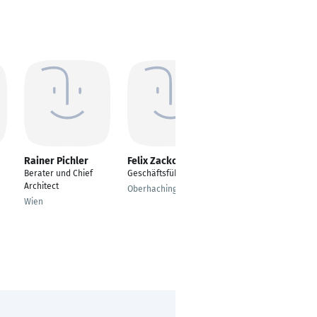
Rainer Pichler
Felix Zackor
Oscar Edilson Rozo
Delgado
Berater und Chief
Geschäftsführer
Gerente
Architect
Oberhaching
Bogota
Wien