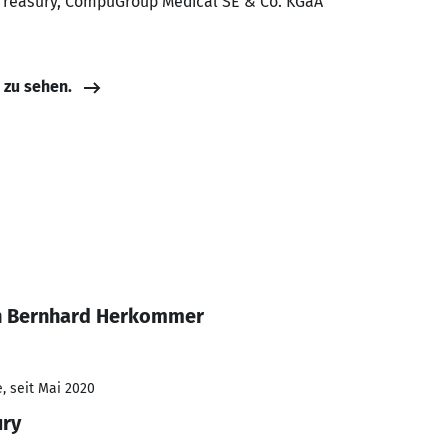
 Treasury, CompuGroup Medical SE & Co. KGaA
e zu sehen.
an Bernhard Herkommer
, seit Mai 2020
ury