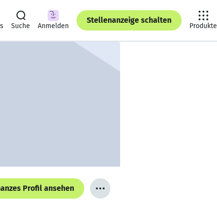
Stellenanzeige schalten
ts
Suche
Anmelden
Produkte
anzes Profil ansehen