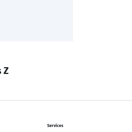
s Z
Services