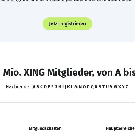
Jetzt registrieren
 Mio. XING Mitglieder, von A bi
Nachname:
A
B
C
D
E
F
G
H
I
J
K
L
M
N
O
P
Q
R
S
T
U
V
W
X
Y
Z
Mitgliedschaften
Hauptbereiche