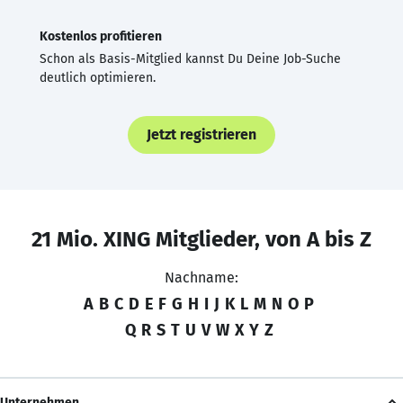
Kostenlos profitieren
Schon als Basis-Mitglied kannst Du Deine Job-Suche
deutlich optimieren.
Jetzt registrieren
21 Mio. XING Mitglieder, von A bis Z
Nachname:
A
B
C
D
E
F
G
H
I
J
K
L
M
N
O
P
Q
R
S
T
U
V
W
X
Y
Z
Unternehmen