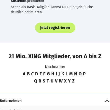
Kostenlos profitieren
Schon als Basis-Mitglied kannst Du Deine Job-Suche
deutlich optimieren.
Jetzt registrieren
21 Mio. XING Mitglieder, von A bis Z
Nachname:
A
B
C
D
E
F
G
H
I
J
K
L
M
N
O
P
Q
R
S
T
U
V
W
X
Y
Z
Unternehmen