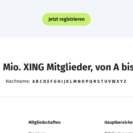
Jetzt registrieren
 Mio. XING Mitglieder, von A bi
Nachname:
A
B
C
D
E
F
G
H
I
J
K
L
M
N
O
P
Q
R
S
T
U
V
W
X
Y
Z
Mitgliedschaften
Hauptbereiche