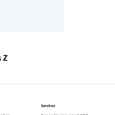
s Z
Services