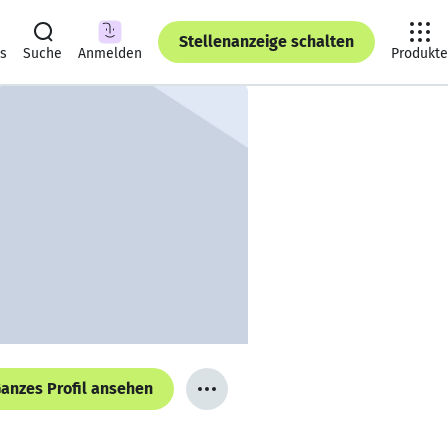
Stellenanzeige schalten
ts
Suche
Anmelden
Produkte
anzes Profil ansehen