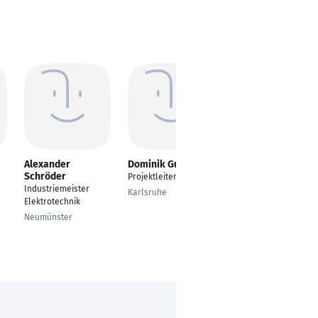
Alexander
Dominik Gumpl
Michele Restivo
Schröder
Projektleiter
Projekleiter
Industriemeister
Karlsruhe
berlin
Elektrotechnik
Neumünster