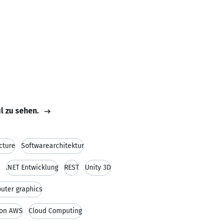
il zu sehen.
cture
Softwarearchitektur
.NET Entwicklung
REST
Unity 3D
uter graphics
on AWS
Cloud Computing