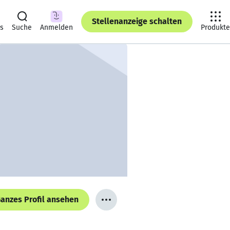
Stellenanzeige schalten
ts
Suche
Anmelden
Produkte
anzes Profil ansehen