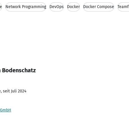
me
Network Programming
DevOps
Docker
Docker Compose
Teamf
n Bodenschatz
 seit Juli 2024
k GmbH