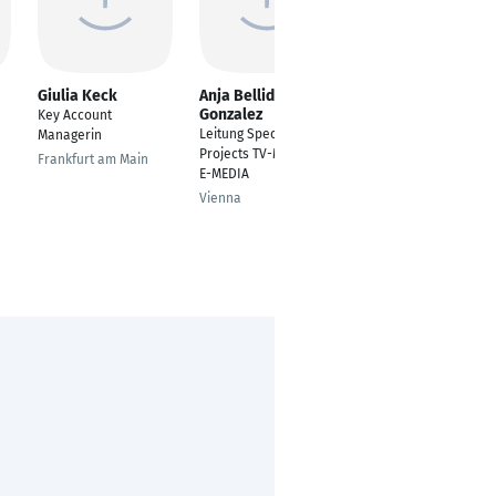
Giulia Keck
Anja Bellido
Joel de Sousa
Gonzalez
Key Account
Küchenfachverkäufer
Leitung Special
Managerin
Köln
Projects TV-MEDIA +
Frankfurt am Main
E-MEDIA
Vienna