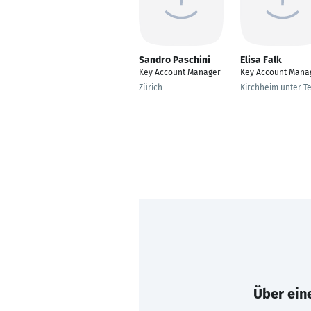
Sandro Paschini
Elisa Falk
Key Account Manager
Key Account Mana
Zürich
Kirchheim unter T
Über eine