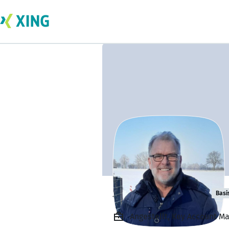
Stefan Burkart
Basi
Angestellt, Key Account Ma