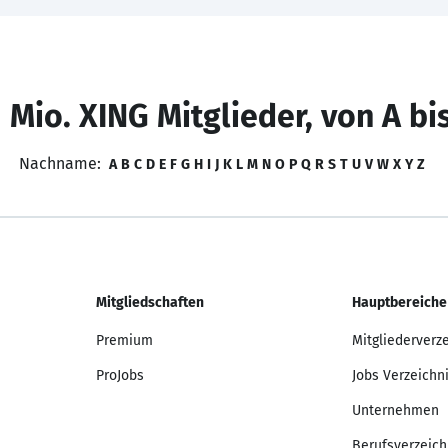
 Mio. XING Mitglieder, von A bi
Nachname:
A
B
C
D
E
F
G
H
I
J
K
L
M
N
O
P
Q
R
S
T
U
V
W
X
Y
Z
Mitgliedschaften
Hauptbereiche
Premium
Mitgliederverz
ProJobs
Jobs Verzeichn
Unternehmen
Berufsverzeich