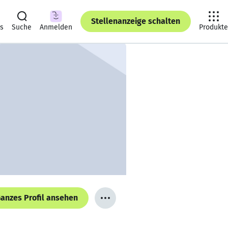
Stellenanzeige schalten
ts
Suche
Anmelden
Produkte
anzes Profil ansehen