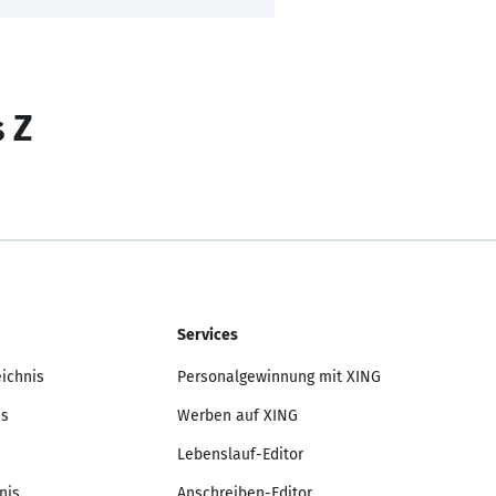
s Z
Services
eichnis
Personalgewinnung mit XING
is
Werben auf XING
Lebenslauf-Editor
nis
Anschreiben-Editor