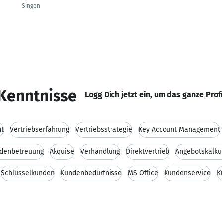
Singen
d
Kenntnisse
Logg Dich jetzt ein, um das ganze Prof
nt
Vertriebserfahrung
Vertriebsstrategie
Key Account Management
denbetreuung
Akquise
Verhandlung
Direktvertrieb
Angebotskalku
Schlüsselkunden
Kundenbedürfnisse
MS Office
Kundenservice
K