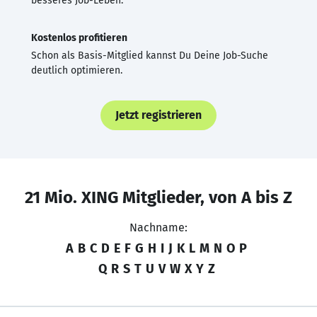
besseres Job-Leben.
Kostenlos profitieren
Schon als Basis-Mitglied kannst Du Deine Job-Suche
deutlich optimieren.
Jetzt registrieren
21 Mio. XING Mitglieder, von A bis Z
Nachname:
A
B
C
D
E
F
G
H
I
J
K
L
M
N
O
P
Q
R
S
T
U
V
W
X
Y
Z