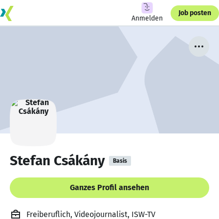
Job posten
Anmelden
Stefan Csákány
Basis
Ganzes Profil ansehen
Freiberuflich, Videojournalist, ISW-TV