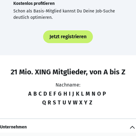
Kostenlos profitieren
Schon als Basis-Mitglied kannst Du Deine Job-Suche
deutlich optimieren.
Jetzt registrieren
21 Mio. XING Mitglieder, von A bis Z
Nachname:
A
B
C
D
E
F
G
H
I
J
K
L
M
N
O
P
Q
R
S
T
U
V
W
X
Y
Z
Unternehmen