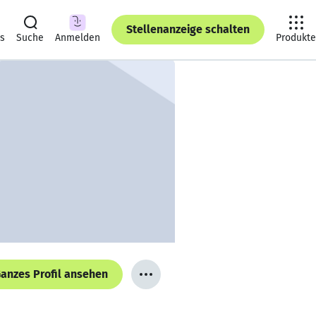
Stellenanzeige schalten
ts
Suche
Anmelden
Produkte
anzes Profil ansehen