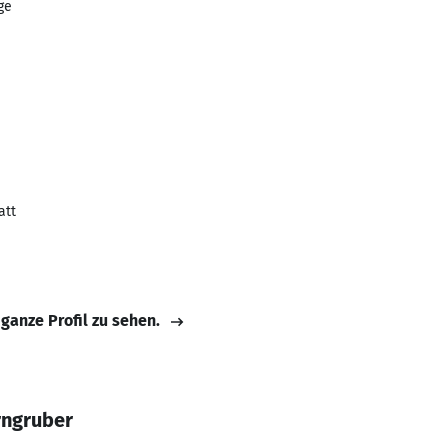
ge
att
 ganze Profil zu sehen.
rngruber