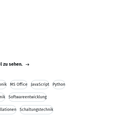
il zu sehen.
onik
MS Office
JavaScript
Python
nik
Softwareentwicklung
llationen
Schaltungstechnik