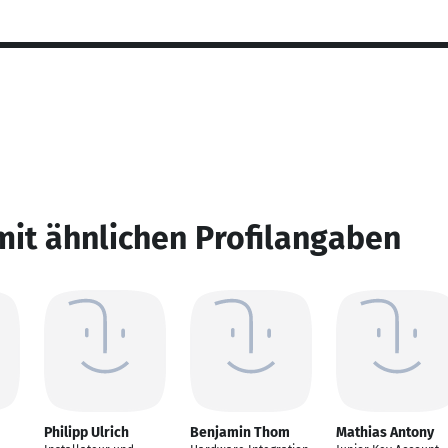
mit ähnlichen Profilangaben
Philipp Ulrich
Benjamin Thom
Mathias Antony