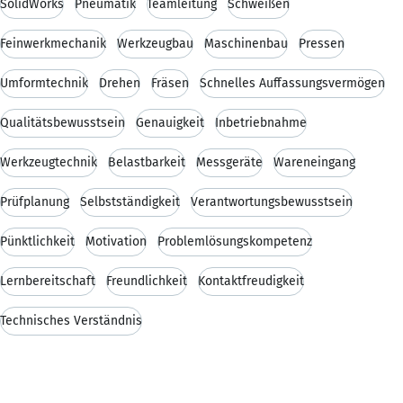
SolidWorks
Pneumatik
Teamleitung
Schweißen
Feinwerkmechanik
Werkzeugbau
Maschinenbau
Pressen
Umformtechnik
Drehen
Fräsen
Schnelles Auffassungsvermögen
Qualitätsbewusstsein
Genauigkeit
Inbetriebnahme
Werkzeugtechnik
Belastbarkeit
Messgeräte
Wareneingang
Prüfplanung
Selbstständigkeit
Verantwortungsbewusstsein
Pünktlichkeit
Motivation
Problemlösungskompetenz
Lernbereitschaft
Freundlichkeit
Kontaktfreudigkeit
Technisches Verständnis