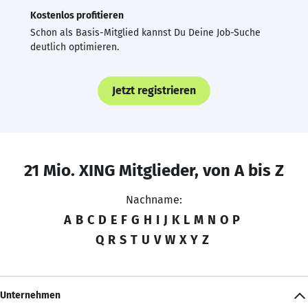
Kostenlos profitieren
Schon als Basis-Mitglied kannst Du Deine Job-Suche
deutlich optimieren.
Jetzt registrieren
21 Mio. XING Mitglieder, von A bis Z
Nachname:
A
B
C
D
E
F
G
H
I
J
K
L
M
N
O
P
Q
R
S
T
U
V
W
X
Y
Z
Unternehmen