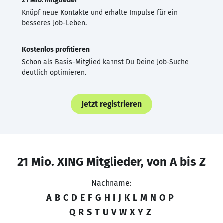
21 Mio. Mitglieder
Knüpf neue Kontakte und erhalte Impulse für ein
besseres Job-Leben.
Kostenlos profitieren
Schon als Basis-Mitglied kannst Du Deine Job-Suche
deutlich optimieren.
Jetzt registrieren
21 Mio. XING Mitglieder, von A bis Z
Nachname:
A
B
C
D
E
F
G
H
I
J
K
L
M
N
O
P
Q
R
S
T
U
V
W
X
Y
Z