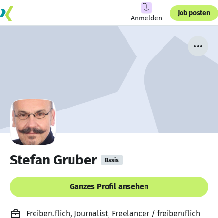
Job posten
Anmelden
Stefan Gruber
Basis
Ganzes Profil ansehen
Freiberuflich, Journalist, Freelancer / freiberuflich