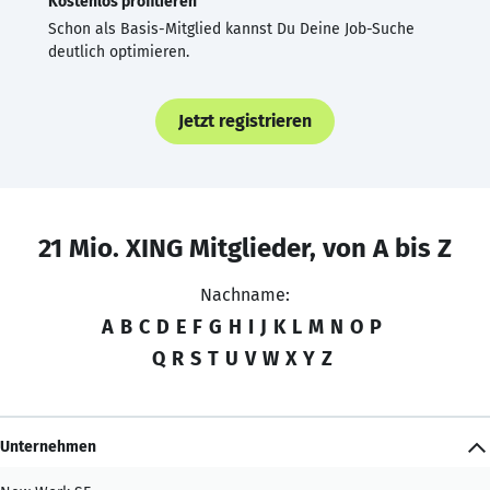
Kostenlos profitieren
Schon als Basis-Mitglied kannst Du Deine Job-Suche
deutlich optimieren.
Jetzt registrieren
21 Mio. XING Mitglieder, von A bis Z
Nachname:
A
B
C
D
E
F
G
H
I
J
K
L
M
N
O
P
Q
R
S
T
U
V
W
X
Y
Z
Unternehmen