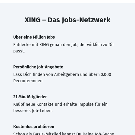
XING – Das Jobs-Netzwerk
Über eine Million Jobs
Entdecke mit XING genau den Job, der wirklich zu Dir
passt.
Persönliche Job-Angebote
Lass Dich finden von Arbeitgebern und über 20.000
Recruiter·innen.
21 Mio. Mitglieder
Knüpf neue Kontakte und erhalte Impulse für ein
besseres Job-Leben.
Kostenlos profitieren
Schon als Basis-Mitglied kannst Du Deine Job-Suche