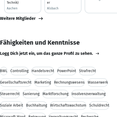
Technik)
er
Aachen
Alsbach
Weitere Mitglieder
Fähigkeiten und Kenntnisse
Logg Dich jetzt ein, um das ganze Profil zu sehen.
BWL
Controlling
Handelsrecht
PowerPoint
Strafrecht
Gesellschaftsrecht
Marketing
Rechnungswesens
Wasserwerk
Steuerrecht
Sanierung
Marktforschung
Insolvenzverwaltung
Soziale Arbeit
Buchhaltung
Wirtschaftswachstum
Schuldrecht
Microsoft Word
Betreuung
Verwaltungsrecht
Recherche