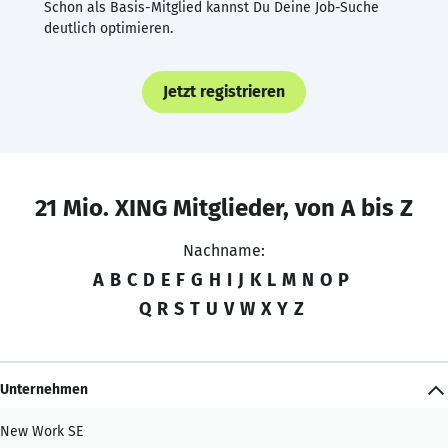
Schon als Basis-Mitglied kannst Du Deine Job-Suche
deutlich optimieren.
Jetzt registrieren
21 Mio. XING Mitglieder, von A bis Z
Nachname:
A
B
C
D
E
F
G
H
I
J
K
L
M
N
O
P
Q
R
S
T
U
V
W
X
Y
Z
Unternehmen
New Work SE