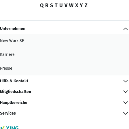
Q
R
S
T
U
V
W
X
Y
Z
Unternehmen
New Work SE
Karriere
Presse
Hilfe & Kontakt
Mitgliedschaften
Hauptbereiche
Services