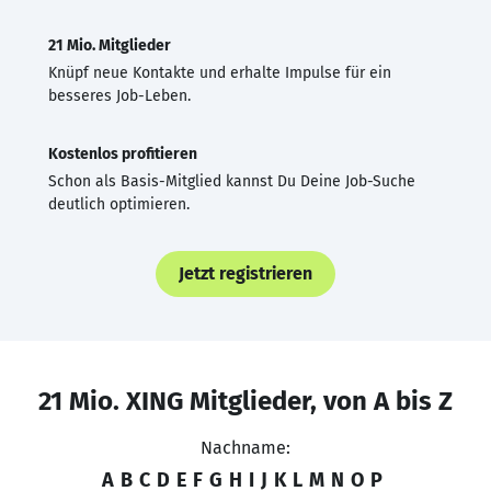
21 Mio. Mitglieder
Knüpf neue Kontakte und erhalte Impulse für ein
besseres Job-Leben.
Kostenlos profitieren
Schon als Basis-Mitglied kannst Du Deine Job-Suche
deutlich optimieren.
Jetzt registrieren
21 Mio. XING Mitglieder, von A bis Z
Nachname:
A
B
C
D
E
F
G
H
I
J
K
L
M
N
O
P