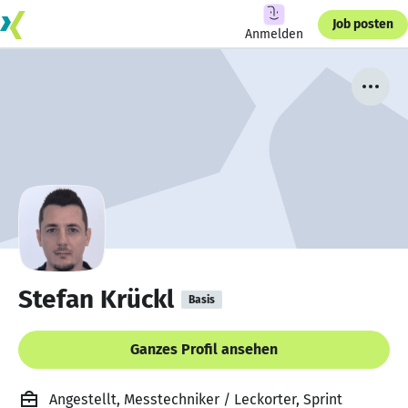
Job posten
Anmelden
Stefan Krückl
Basis
Ganzes Profil ansehen
Angestellt, Messtechniker / Leckorter, Sprint