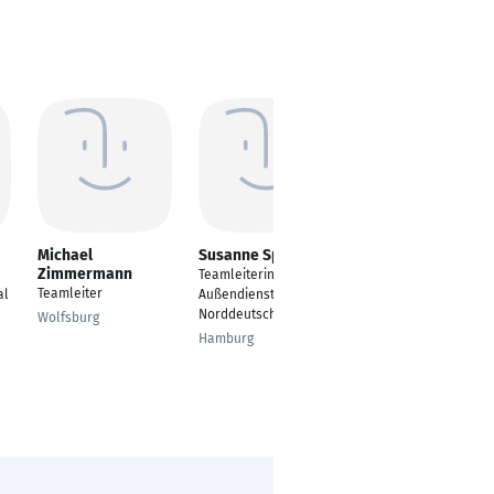
Michael
Susanne Spindler
Simon Leitis
Zimmermann
Teamleiterin
Teamleiter Logistik
Teamleiter
al
Außendienst
Nörvenich
Norddeutschalnd
Wolfsburg
Hamburg