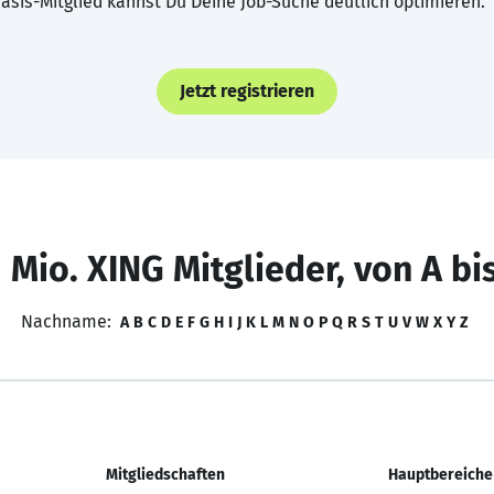
asis-Mitglied kannst Du Deine Job-Suche deutlich optimieren.
Jetzt registrieren
 Mio. XING Mitglieder, von A bi
Nachname:
A
B
C
D
E
F
G
H
I
J
K
L
M
N
O
P
Q
R
S
T
U
V
W
X
Y
Z
Mitgliedschaften
Hauptbereiche