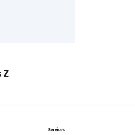
s Z
Services