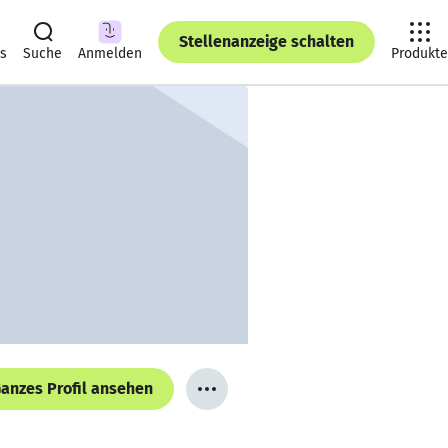
Stellenanzeige schalten
ts
Suche
Anmelden
Produkte
anzes Profil ansehen