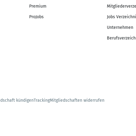
Premium
Mitgliederverz
ProJobs
Jobs Verzeichn
Unternehmen
Berufsverzeich
edschaft kündigen
Tracking
Mitgliedschaften widerrufen