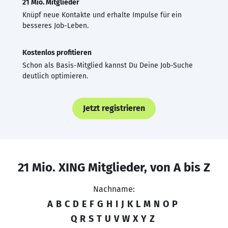
21 Mio. Mitglieder
Knüpf neue Kontakte und erhalte Impulse für ein
besseres Job-Leben.
Kostenlos profitieren
Schon als Basis-Mitglied kannst Du Deine Job-Suche
deutlich optimieren.
Jetzt registrieren
21 Mio. XING Mitglieder, von A bis Z
Nachname:
A
B
C
D
E
F
G
H
I
J
K
L
M
N
O
P
Q
R
S
T
U
V
W
X
Y
Z