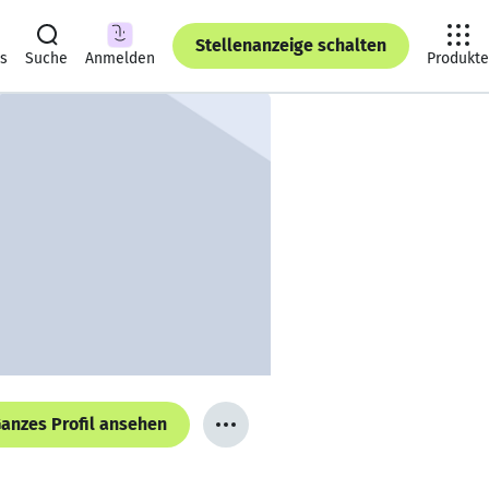
Stellenanzeige schalten
ts
Suche
Anmelden
Produkte
anzes Profil ansehen