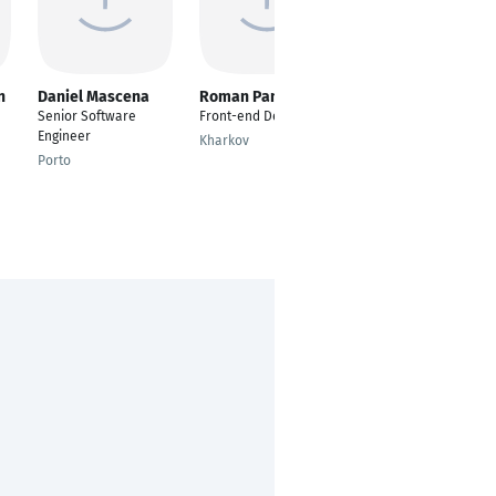
n
Daniel Mascena
Roman Panchenko
Filip Szczepanski
Senior Software
Front-end Developer
Frontend Developer
Engineer
Kharkov
Hannover
Porto