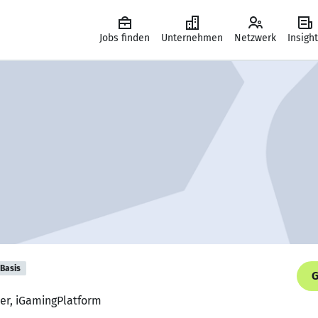
Jobs finden
Unternehmen
Netzwerk
Insigh
Basis
G
per, iGamingPlatform