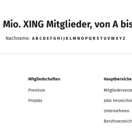
 Mio. XING Mitglieder, von A bi
Nachname:
A
B
C
D
E
F
G
H
I
J
K
L
M
N
O
P
Q
R
S
T
U
V
W
X
Y
Z
Mitgliedschaften
Hauptbereiche
Premium
Mitgliederverz
ProJobs
Jobs Verzeichn
Unternehmen
Berufsverzeich