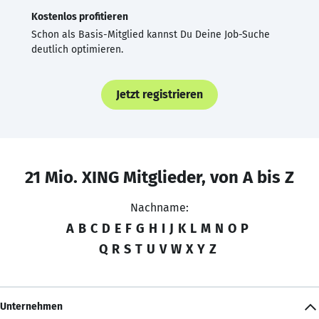
Kostenlos profitieren
Schon als Basis-Mitglied kannst Du Deine Job-Suche
deutlich optimieren.
Jetzt registrieren
21 Mio. XING Mitglieder, von A bis Z
Nachname:
A
B
C
D
E
F
G
H
I
J
K
L
M
N
O
P
Q
R
S
T
U
V
W
X
Y
Z
Unternehmen