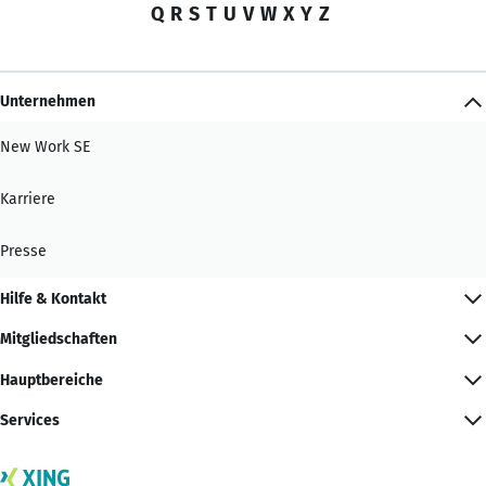
Q
R
S
T
U
V
W
X
Y
Z
Unternehmen
New Work SE
Karriere
Presse
Hilfe & Kontakt
Mitgliedschaften
Hauptbereiche
Services