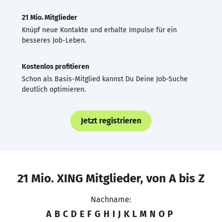
21 Mio. Mitglieder
Knüpf neue Kontakte und erhalte Impulse für ein
besseres Job-Leben.
Kostenlos profitieren
Schon als Basis-Mitglied kannst Du Deine Job-Suche
deutlich optimieren.
Jetzt registrieren
21 Mio. XING Mitglieder, von A bis Z
Nachname:
A
B
C
D
E
F
G
H
I
J
K
L
M
N
O
P