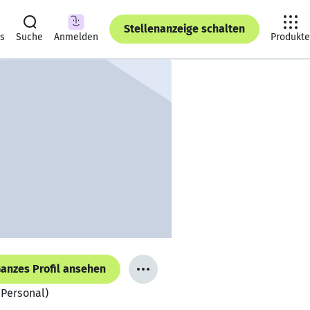
Stellenanzeige schalten
ts
Suche
Anmelden
Produkte
anzes Profil ansehen
 Personal)