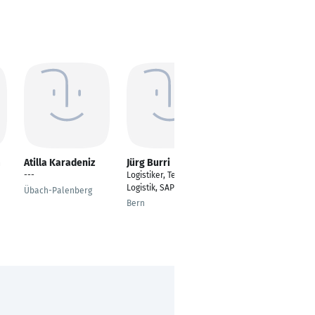
m
Atilla Karadeniz
Jürg Burri
Nico Schuster
---
Logistiker, Teamleiter
Servicemitarbeiter
Logistik, SAP Key User
Übach-Palenberg
Ulm
Bern