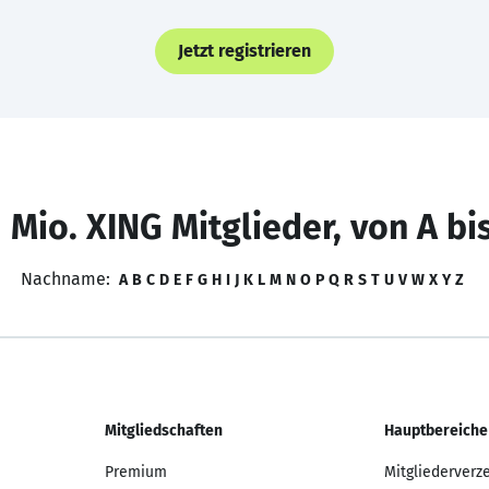
Jetzt registrieren
 Mio. XING Mitglieder, von A bi
Nachname:
A
B
C
D
E
F
G
H
I
J
K
L
M
N
O
P
Q
R
S
T
U
V
W
X
Y
Z
Mitgliedschaften
Hauptbereiche
Premium
Mitgliederverz