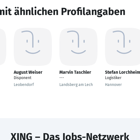
mit ähnlichen Profilangaben
August Weiser
Marvin Taschler
Stefan Lorchhei
Disponent
---
Logistiker
Leobendorf
Landsberg am Lech
Hannover
XING – Das Jobs-Netzwerk