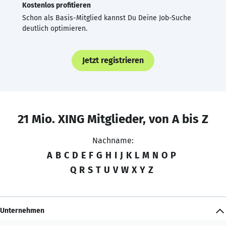
Kostenlos profitieren
Schon als Basis-Mitglied kannst Du Deine Job-Suche
deutlich optimieren.
Jetzt registrieren
21 Mio. XING Mitglieder, von A bis Z
Nachname:
A
B
C
D
E
F
G
H
I
J
K
L
M
N
O
P
Q
R
S
T
U
V
W
X
Y
Z
Unternehmen