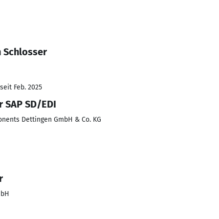
n Schlosser
seit Feb. 2025
r SAP SD/EDI
onents Dettingen GmbH & Co. KG
r
mbH