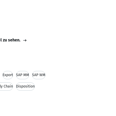
il zu sehen.
Export
SAP MM
SAP WM
ly Chain
Disposition