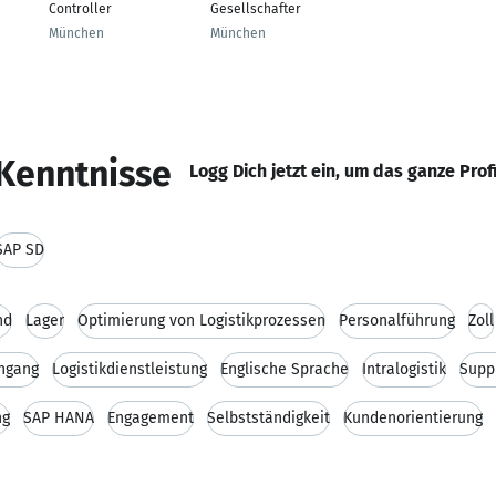
Controller
Gesellschafter
München
München
Kenntnisse
Logg Dich jetzt ein, um das ganze Prof
SAP SD
nd
Lager
Optimierung von Logistikprozessen
Personalführung
Zoll
ngang
Logistikdienstleistung
Englische Sprache
Intralogistik
Supp
ng
SAP HANA
Engagement
Selbstständigkeit
Kundenorientierung