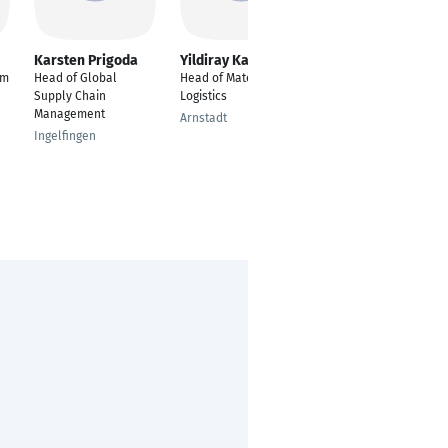
Karsten Prigoda
Yildiray Karadeniz
Benjamin Zerr
am
Head of Global
Head of Material &
Supply Chain
Supply Chain
Logistics
Manager
Management
Arnstadt
Rastatt, Baden-
Ingelfingen
Württemberg,
Deutschland