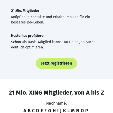
21 Mio. Mitglieder
Knüpf neue Kontakte und erhalte Impulse für ein
besseres Job-Leben.
Kostenlos profitieren
Schon als Basis-Mitglied kannst Du Deine Job-Suche
deutlich optimieren.
Jetzt registrieren
21 Mio. XING Mitglieder, von A bis Z
Nachname:
A
B
C
D
E
F
G
H
I
J
K
L
M
N
O
P